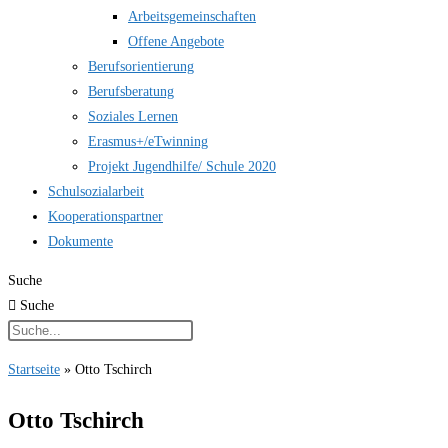
Arbeitsgemeinschaften
Offene Angebote
Berufsorientierung
Berufsberatung
Soziales Lernen
Erasmus+/eTwinning
Projekt Jugendhilfe/ Schule 2020
Schulsozialarbeit
Kooperationspartner
Dokumente
Suche
Suche
Startseite
»
Otto Tschirch
Otto Tschirch