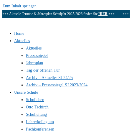
Zum Inhalt springen
+++ Aktuelle Termine & Jahresplan Schuljahr 2025-2026 finden Sie
HIER
+++ +++
D
Home
Aktuelles
Aktuelles
Pressespiegel
Jahresplan
Tag der offenen Tür
Archiv – Aktuelles SJ 24/25
Archiv – Pressespiegel SJ 2023/2024
Unsere Schule
Schulleben
Otto Tschirch
Schulleitung
Lehrerkollegium
Fachkonferenzen