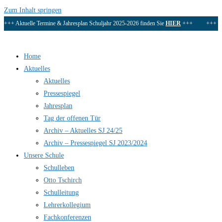
Zum Inhalt springen
+++ Aktuelle Termine & Jahresplan Schuljahr 2025-2026 finden Sie
HIER
+++ +++
D
Home
Aktuelles
Aktuelles
Pressespiegel
Jahresplan
Tag der offenen Tür
Archiv – Aktuelles SJ 24/25
Archiv – Pressespiegel SJ 2023/2024
Unsere Schule
Schulleben
Otto Tschirch
Schulleitung
Lehrerkollegium
Fachkonferenzen