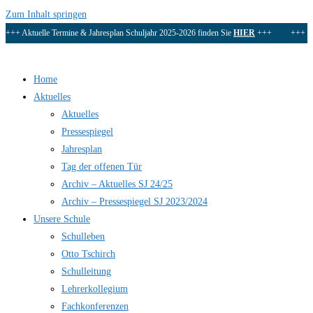
Zum Inhalt springen
+++ Aktuelle Termine & Jahresplan Schuljahr 2025-2026 finden Sie
HIER
+++ +++
D
Home
Aktuelles
Aktuelles
Pressespiegel
Jahresplan
Tag der offenen Tür
Archiv – Aktuelles SJ 24/25
Archiv – Pressespiegel SJ 2023/2024
Unsere Schule
Schulleben
Otto Tschirch
Schulleitung
Lehrerkollegium
Fachkonferenzen