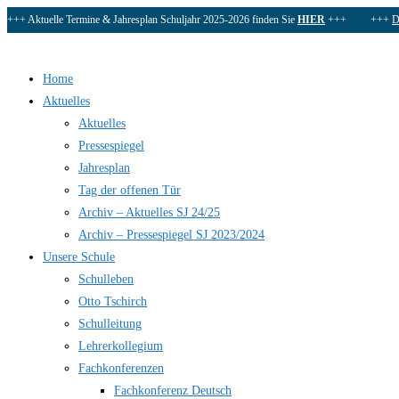
Zum
+++ Aktuelle Termine & Jahresplan Schuljahr 2025-2026 finden Sie
HIER
+++ +++
D
Inhalt
springen
Home
Aktuelles
Aktuelles
Pressespiegel
Jahresplan
Tag der offenen Tür
Archiv – Aktuelles SJ 24/25
Archiv – Pressespiegel SJ 2023/2024
Unsere Schule
Schulleben
Otto Tschirch
Schulleitung
Lehrerkollegium
Fachkonferenzen
Fachkonferenz Deutsch